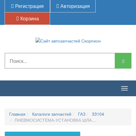
Регистрация
Авторизация
Корзина
Togg
navig
Главная
Каталоги запчастей
ГАЗ
33104
ПНЕВМОСИСТЕМА-УСТАНОВКА ШЛАНГА И ШТУЦЕРА ОТБ