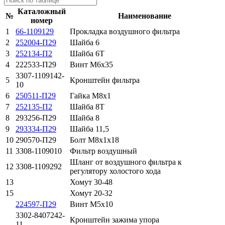
Каталожный
№
Наименование
номер
1
66-1109129
Прокладка воздушного фильтра
2
252004-П29
Шайба 6
3
252134-П2
Шайба 6Т
4
222533-П29
Винт М6х35
3307-1109142-
5
Кронштейн фильтра
10
6
250511-П29
Гайка М8х1
7
252135-П2
Шайба 8Т
8
293256-П29
Шайба 8
9
293334-П29
Шайба 11,5
10
290570-П29
Болт М8х1х18
11
3308-1109010
Фильтр воздушный
Шланг от воздушного фильтра к
12
3308-1109292
регулятору холостого хода
13
Хомут 30-48
15
Хомут 20-32
224597-П29
Винт М5х10
3302-8407242-
Кронштейн зажима упора
11