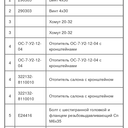
2
290303
Винт 4х30
3
Хомут 20-32
3
Хомут 20-32
ОС-7-У2-12-
Отопитель ОС-7-У2-12-04 с
4
04
кронштейнами
ОС-7-У2-12-
Отопитель ОС-7-У2-12-04 с
4
04
кронштейнами
322132-
4
Отопитель салона с кронштейном
8110010
322132-
4
Отопитель салона с кронштейном
8110010
Болт с шестигранной головкой и
5
Е24416
фланцем резьбовыдавливающий Сп
М6х35