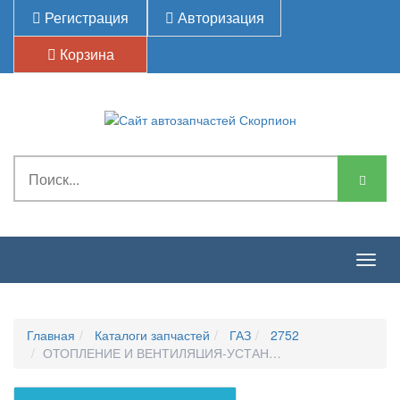
Регистрация
Авторизация
Корзина
Togg
navig
Главная
Каталоги запчастей
ГАЗ
2752
ОТОПЛЕНИЕ И ВЕНТИЛЯЦИЯ-УСТАНОВКА ОТОПИТЕЛЯ З