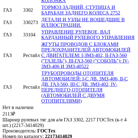
КОЛОНКА
ТОРМОЗ ЗАДНИЙ, СТУПИЦА И
ГАЗ
3302
БАРАБАН ЗАДНЕГО КОЛЕСА 2752
ДЕТАЛИ И УЗЛЫ НЕ ВОШЕДШИЕ В
ГАЗ
330273
ИЛЛЮСТРАЦИИ.
УПРАВЛЕНИЕ РУЛЕВОЕ, ВАЛ
ГАЗ
33104
КАРДАННЫЙ РУЛЕВОГО УПРАВЛЕНИЯ
ЖГУТЫ ПРОВОДОВ С БЛОКАМИ
ПРЕДОХРАНИТЕЛЕЙ АВТОМОБИЛЕЙ
ГАЗ
Рестайл
С ДВИГАТЕЛЕМ: I-ЗМЗ-402, II-ГАЗ-560
("ГАЗЕЛЬ"), III-ГАЗ-560 ("СОБОЛЬ"): IV-
ЗМЗ-406 И ЗМЗ-40522
ТРУБОПРОВОДЫ ОТОПИТЕЛЯ
АВТОМОБИЛЕЙ: I-С ДВ. ЗМЗ-406, II-С
ДВ. ГАЗ-560, III-С ДВ. ЗМЗ-402, IV-
ГАЗ
Рестайл
ПЕРЕДНЕГО ОТОПИТЕЛЯ
(АВТОМОБИЛЕЙ С ДВУМЯ
ОТОПИТЕЛЯМИ)
Нет в наличии
2113₽
Шарнир рулевых тяг для а/м ГАЗ 3302, 2217 ГОСТех (к-т 4
шт.) (2217-3414029)
Производитель:
ГОСТех
Номер по каталогу:
22173414029