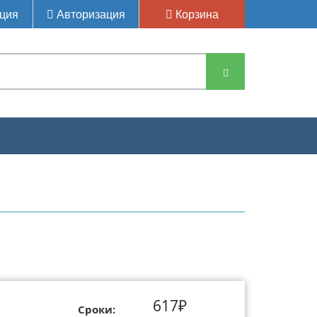
ция
Авторизация
Корзина
617₽
Сроки: