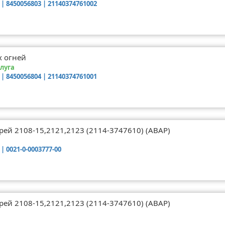
 | 8450056803 | 21140374761002
х огней
алуга
 | 8450056804 | 21140374761001
ей 2108-15,2121,2123 (2114-3747610) (АВАР)
| 0021-0-0003777-00
ей 2108-15,2121,2123 (2114-3747610) (АВАР)