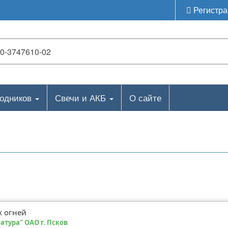
Регистра
ходников
Свечи и АКБ
О сайте
х огней
тура" ОАО г. Псков