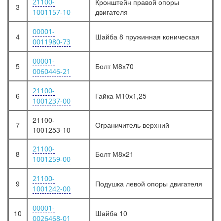
21100-
Кронштейн правой опоры
3
двигателя
1001157-10
00001-
4
Шайба 8 пружинная коническая
0011980-73
00001-
5
Болт М8х70
0060446-21
21100-
6
Гайка М10х1,25
1001237-00
21100-
7
Ограничитель верхний
1001253-10
21100-
8
Болт М8х21
1001259-00
21100-
9
Подушка левой опоры двигателя
1001242-00
00001-
10
Шайба 10
0026468-01