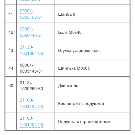
00001-
41
Шайба 8
0005196-01
00001-
42
Болт М8х40
0060440-21
21120-
43
Втулка установочная
1001364-00
00001-
44
Шпилька М8х65
0035443-31
21124-
50
Двигатель
1000260-60
21100-
Кронштейн с подушкой
1001195-00
21100-
Подушка с ограничителем
1001204-00