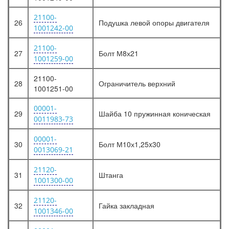
21100-
26
Подушка левой опоры двигателя
1001242-00
21100-
27
Болт М8х21
1001259-00
21100-
28
Ограничитель верхний
1001251-00
00001-
29
Шайба 10 пружинная коническая
0011983-73
00001-
30
Болт М10х1,25x30
0013069-21
21120-
31
Штанга
1001300-00
21120-
32
Гайка закладная
1001346-00