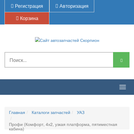
Регистрация
Авторизация
Корзина
Togg
navig
Главная
Каталоги запчастей
УАЗ
Профи (Комфорт, 4х2, узкая платформа, пятиместная
кабина)