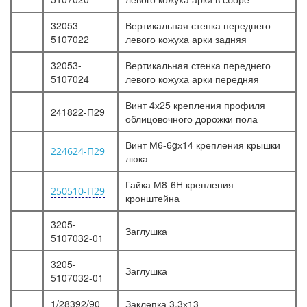
32053-
Вертикальная стенка переднего
5107022
левого кожуха арки задняя
32053-
Вертикальная стенка переднего
5107024
левого кожуха арки передняя
Винт 4х25 крепления профиля
241822-П29
облицовочного дорожки пола
Винт М6-6gх14 крепления крышки
224624-П29
люка
Гайка М8-6Н крепления
250510-П29
кронштейна
3205-
Заглушка
5107032-01
3205-
Заглушка
5107032-01
1/28392/90
Заклепка 3,3х13