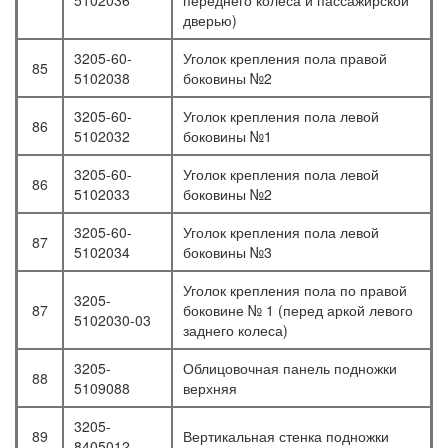
5102036
переднего колеса и пассажирской
дверью)
3205-60-
Уголок крепления пола правой
85
5102038
боковины №2
3205-60-
Уголок крепления пола левой
86
5102032
боковины №1
3205-60-
Уголок крепления пола левой
86
5102033
боковины №2
3205-60-
Уголок крепления пола левой
87
5102034
боковины №3
Уголок крепления пола по правой
3205-
87
боковине № 1 (перед аркой левого
5102030-03
заднего колеса)
3205-
Облицовочная панель подножки
88
5109088
верхняя
3205-
89
Вертикальная стенка подножки
8405012