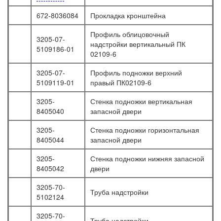
672-8036084
Прокладка кронштейна
Профиль облицовочный
3205-07-
надстройки вертикальный ПК
5109186-01
02109-6
3205-07-
Профиль подножки верхний
5109119-01
правый ПК02109-6
3205-
Стенка подножки вертикальная
8405040
запасной двери
3205-
Стенка подножки горизонтальная
8405044
запасной двери
3205-
Стенка подножки нижняя запасной
8405042
двери
3205-70-
Труба надстройки
5102124
3205-70-
Труба надстройки