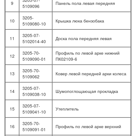
3205-07-
9
Панель пола левая передняя
5109096
3205-
10
Крышка люка бензобака
5109080-10
3205-07-
11
Доска пола передняя левая
5102014-40
3205-70-
Профиль по левой арке нижний
12
5109090-01
ПК02109-6
3205-70-
13
Ковер левой передней арки колеса
5109062
3205-07-
14
Шумопоглощающая прокладка
5109038-10
3205-07-
15
Утеплитель
5109041-10
3205-70-
16
Профиль по левой арке верхний
5109091-01