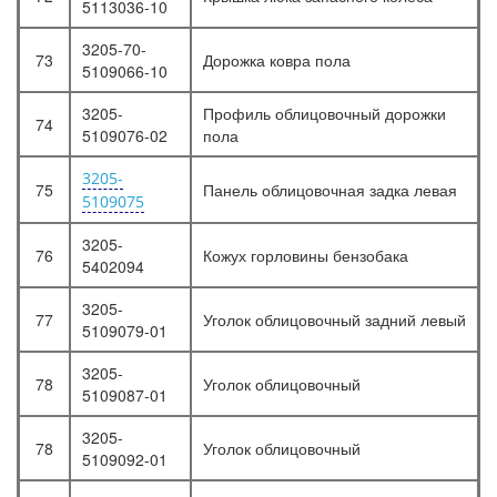
5113036-10
3205-70-
73
Дорожка ковра пола
5109066-10
3205-
Профиль облицовочный дорожки
74
5109076-02
пола
3205-
75
Панель облицовочная задка левая
5109075
3205-
76
Кожух горловины бензобака
5402094
3205-
77
Уголок облицовочный задний левый
5109079-01
3205-
78
Уголок облицовочный
5109087-01
3205-
78
Уголок облицовочный
5109092-01