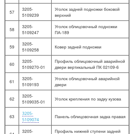
3205-
Уголок задней подножки боковой
57
5109239
верхний
3205-
Уголок облицовочный подножки
58
5109247
ПА-189
3205-
59
Ковер задней подножки
5109258
3205-
Профиль облицовочный аварийной
60
5109270-01
двери вертикальный ПК 02109-6
3205-
Уголок облицовочный аварийной
61
5109193
двери
3205-
62
Уголок крепления по задку кузова
5109035-01
3205-
63
Панель облицовочная задка правая
5109074
3205-
Профиль нижней ступени задней