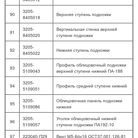
3205-
90
Верхняя ступень подножки
8405018
3205-
Вертикальная стенка верхней
91
8405020
ступени подножки
3205-
92
Нижняя ступень подножки
8405022
3205-
Профиль облицовочный подножки
93
5109043
верхней ступени нижний ПА-188
3205-
94
Профиль средней ступени нижний
5109051
3205-
Облицовочная панель подножки
95
5109086
нижняя
3205-
Уголок облицовочный нижней
96
5109057
ступени подножки ПА192-10
97
223040-П29
Винт М5-6gх16 ОСТ37.001.126-81