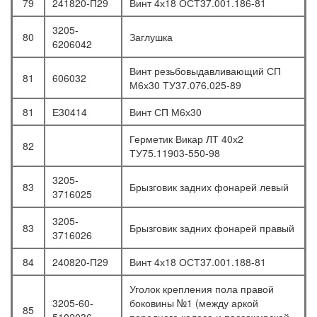
79
241820-П29
Винт 4х18 ОСТ37.001.186-81
3205-
80
Заглушка
6206042
Винт резьбовыдавливающий СП
81
606032
М6х30 ТУ37.076.025-89
81
Е30414
Винт СП М6х30
Герметик Викар ЛТ 40х2
82
ТУ75.11903-550-98
3205-
83
Брызговик задних фонарей левый
3716025
3205-
83
Брызговик задних фонарей правый
3716026
84
240820-П29
Винт 4х18 ОСТ37.001.188-81
Уголок крепления пола правой
3205-60-
боковины №1 (между аркой
85