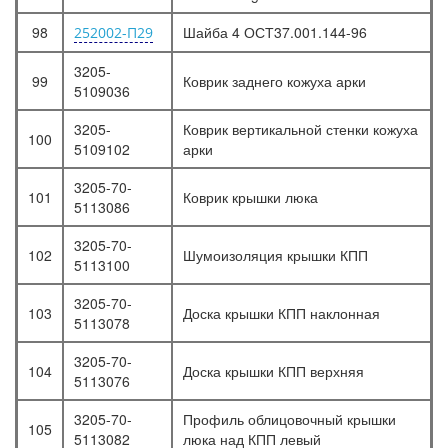
98
Шайба 4 ОСТ37.001.144-96
252002-П29
3205-
99
Коврик заднего кожуха арки
5109036
3205-
Коврик вертикальной стенки кожуха
100
5109102
арки
3205-70-
101
Коврик крышки люка
5113086
3205-70-
102
Шумоизоляция крышки КПП
5113100
3205-70-
103
Доска крышки КПП наклонная
5113078
3205-70-
104
Доска крышки КПП верхняя
5113076
3205-70-
Профиль облицовочный крышки
105
5113082
люка над КПП левый