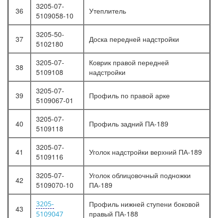
3205-07-
36
Утеплитель
5109058-10
3205-50-
37
Доска передней надстройки
5102180
3205-07-
Коврик правой передней
38
5109108
надстройки
3205-07-
39
Профиль по правой арке
5109067-01
3205-07-
40
Профиль задний ПА-189
5109118
3205-07-
41
Уголок надстройки верхний ПА-189
5109116
3205-07-
Уголок облицовочный подножки
42
5109070-10
ПА-189
3205-
Профиль нижней ступени боковой
43
правый ПА-188
5109047