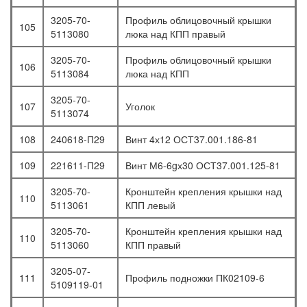
3205-70-
Профиль облицовочный крышки
105
5113080
люка над КПП правый
3205-70-
Профиль облицовочный крышки
106
5113084
люка над КПП
3205-70-
107
Уголок
5113074
108
240618-П29
Винт 4х12 ОСТ37.001.186-81
109
221611-П29
Винт М6-6gх30 ОСТ37.001.125-81
3205-70-
Кронштейн крепления крышки над
110
5113061
КПП левый
3205-70-
Кронштейн крепления крышки над
110
5113060
КПП правый
3205-07-
111
Профиль подножки ПК02109-6
5109119-01