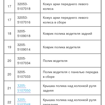
32053-
Кожух арки переднего левого
17
5107018
колеса
32053-
Кожух арки переднего левого
17
5107016
колеса в сборе
3205-
18
Коврик полика водителя задний
5109018
3205-
19
Коврик полика водителя
5109014
3205-
20
Полик водителя
5107034
3205-
Полик водителя с панелью передка
20
5107033
в сборе
3205-
Крышка полика над колонкой руля
21
задняя
5107050
3205-
Крышка полика над колонкой руля
22
передняя
5107048