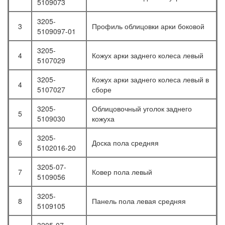
5109073
3205-
3
Профиль облицовки арки боковой
5109097-01
3205-
4
Кожух арки заднего колеса левый
5107029
3205-
Кожух арки заднего колеса левый в
4
5107027
сборе
3205-
Облицовочный уголок заднего
5
5109030
кожуха
3205-
6
Доска пола средняя
5102016-20
3205-07-
7
Ковер пола левый
5109056
3205-
8
Панель пола левая средняя
5109105