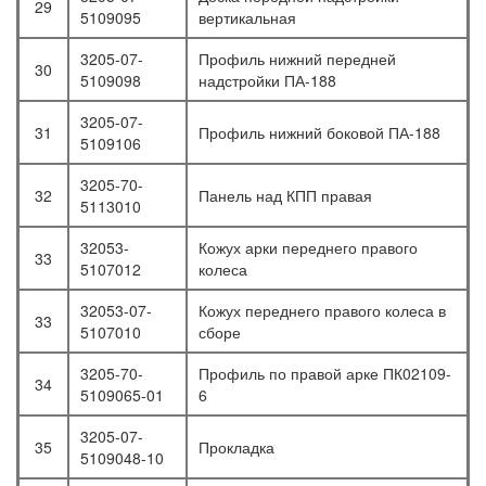
29
5109095
вертикальная
3205-07-
Профиль нижний передней
30
5109098
надстройки ПА-188
3205-07-
31
Профиль нижний боковой ПА-188
5109106
3205-70-
32
Панель над КПП правая
5113010
32053-
Кожух арки переднего правого
33
5107012
колеса
32053-07-
Кожух переднего правого колеса в
33
5107010
сборе
3205-70-
Профиль по правой арке ПК02109-
34
5109065-01
6
3205-07-
35
Прокладка
5109048-10