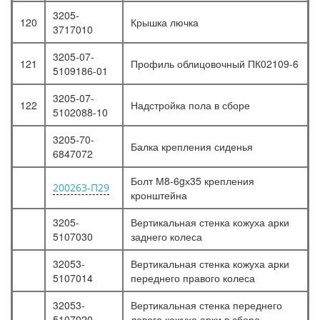
3205-
120
Крышка лючка
3717010
3205-07-
121
Профиль облицовочный ПК02109-6
5109186-01
3205-07-
122
Надстройка пола в сборе
5102088-10
3205-70-
Балка крепления сиденья
6847072
Болт М8-6gх35 крепления
200263-П29
кронштейна
3205-
Вертикальная стенка кожуха арки
5107030
заднего колеса
32053-
Вертикальная стенка кожуха арки
5107014
переднего правого колеса
32053-
Вертикальная стенка переднего
5107020
левого кожуха арки в сборе