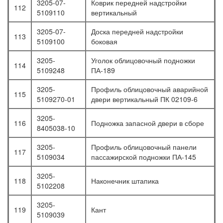
3205-07-
Коврик передней надстройки
112
5109110
вертикальный
3205-07-
Доска передней надстройки
113
5109100
боковая
3205-
Уголок облицовочный подножки
114
5109248
ПА-189
3205-
Профиль облицовочный аварийной
115
5109270-01
двери вертикальный ПК 02109-6
3205-
116
Подножка запасной двери в сборе
8405038-10
3205-
Профиль облицовочный панели
117
5109034
пассажирской подножки ПА-145
3205-
118
Наконечник штапика
5102208
3205-
119
Кант
5109039