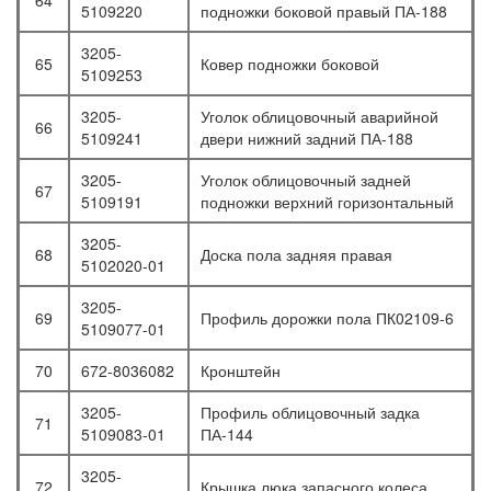
64
5109220
подножки боковой правый ПА-188
3205-
65
Ковер подножки боковой
5109253
3205-
Уголок облицовочный аварийной
66
5109241
двери нижний задний ПА-188
3205-
Уголок облицовочный задней
67
5109191
подножки верхний горизонтальный
3205-
68
Доска пола задняя правая
5102020-01
3205-
69
Профиль дорожки пола ПК02109-6
5109077-01
70
672-8036082
Кронштейн
3205-
Профиль облицовочный задка
71
5109083-01
ПА-144
3205-
72
Крышка люка запасного колеса