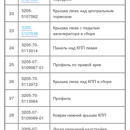
3205-
Крышка люка над центральным
23
5107062
тормозом
3205-
Крышка люка с педалью
23
акселератора в сборе
5107038
3205-70-
24
Панель над КПП левая
5113014
3205-07-
25
Профиль по правой арке
5109067-01
3205-70-
26
Крышка люка над КПП в сборе
5113072
3205-70-
27
Профиль
5113064
3205-07-
28
Коврик нижний крышки КПП
5109069-01
3205-07-
Доска передней надстройки