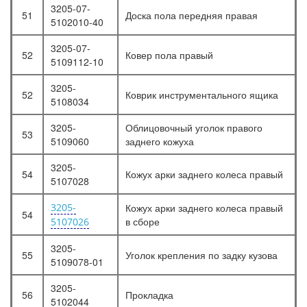
3205-07-
51
Доска пола передняя правая
5102010-40
3205-07-
52
Ковер пола правый
5109112-10
3205-
52
Коврик инструментального ящика
5108034
3205-
Облицовочный уголок правого
53
5109060
заднего кожуха
3205-
54
Кожух арки заднего колеса правый
5107028
3205-
Кожух арки заднего колеса правый
54
в сборе
5107026
3205-
55
Уголок крепления по задку кузова
5109078-01
3205-
56
Прокладка
5102044