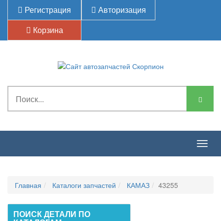
Регистрация
Авторизация
Корзина
Togg
navig
Главная
Каталоги запчастей
КАМАЗ
43255
ПОИСК ДЕТАЛИ ПО