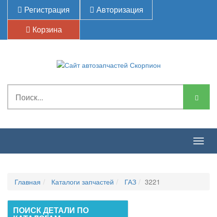
Регистрация
Авторизация
Корзина
Togg
navig
Главная
Каталоги запчастей
ГАЗ
3221
ПОИСК ДЕТАЛИ ПО